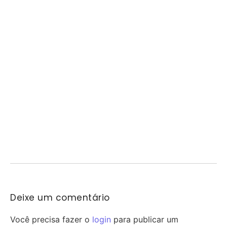
a atenção dos torcedores ao simular...
Eliminação aumenta pressão no Corinthians
07/08/2026
/
A eliminação do Corinthians nas oitavas de final da Copa do Brasil
aumentou a pressão sobre...
FeirArte celebra o Dia dos Pais em Mogi
Guaçu
07/08/2026
/
Mogi Guaçu recebe neste sábado uma edição especial da FeirArte
Itinerante em comemoração ao Dia dos...
Deixe um comentário
Você precisa fazer o
login
para publicar um