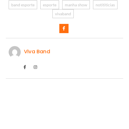
band esporte
esporte
manha show
notititicias
vivaband
Viva Band
IA prevê domínio do Flamengo.
07/08/2026
/
Uma projeção feita com o auxílio de inteligência artificial chamou