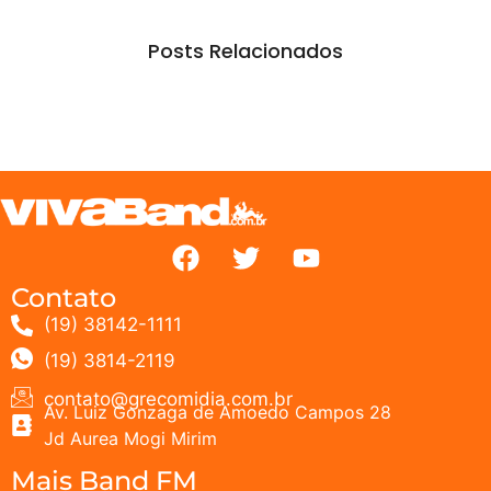
Posts Relacionados
Contato
(19) 38142-1111
(19) 3814-2119
contato@grecomidia.com.br
Av. Luiz Gonzaga de Amoedo Campos 28
Jd Aurea Mogi Mirim
Mais Band FM