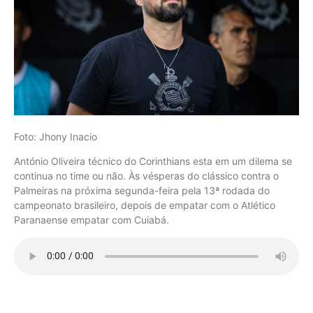
Foto: Jhony Inacio
António Oliveira técnico do Corinthians esta em um dilema se
continua no time ou não. Às vésperas do clássico contra o
Palmeiras na próxima segunda-feira pela 13ª rodada do
campeonato brasileiro, depois de empatar com o Atlético
Paranaense empatar com Cuiabá.