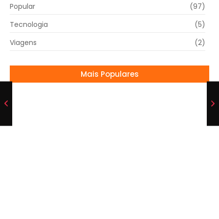
Popular
(97)
Tecnologia
(5)
Viagens
(2)
Mais Populares
Eliana conta que dorme em quarto separado
do marido
03/10/2024
Ancelotti prepara mudanças na Seleção
contra o Egito
04/06/2026