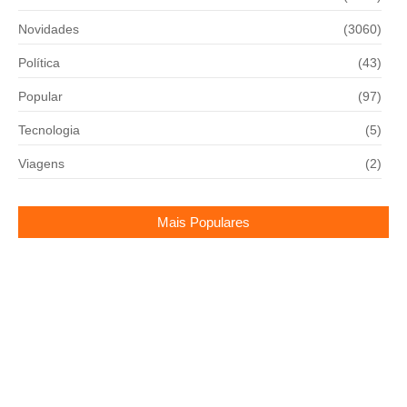
Novidades
(3060)
Política
(43)
Popular
(97)
Tecnologia
(5)
Viagens
(2)
Mais Populares
TROCA NO FANTÁSTICO? ENTENDA O
CLIMÃO!
05/12/2025
Turismo de Mogi Guaçu faz alerta ao setor