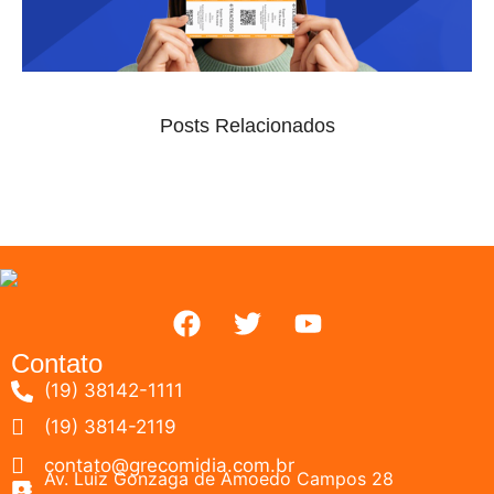
Posts Relacionados
Contato
(19) 38142-1111
(19) 3814-2119
contato@grecomidia.com.br
Av. Luiz Gonzaga de Amoedo Campos 28