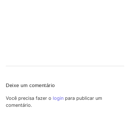
das categorias de base. O clube oficializou...
Fluminense e Vasco fazem clássico decisivo por
vaga nas quartas da Copa do Brasil
05/08/2026
/
Maracanã pronto, clima de decisão e promessa de casa cheia.
Fluminense e Vasco voltam a se...
Deixe um comentário
Você precisa fazer o
login
para publicar um
comentário.