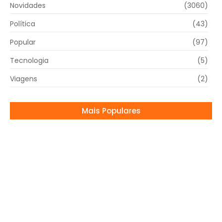
Novidades
(3060)
Política
(43)
Popular
(97)
Tecnologia
(5)
Viagens
(2)
Mais Populares
Sandy surge ao lado de Pedro Andrade no
Prêmio da Música Brasileira e fala sobre
novo namoro
05/06/2025