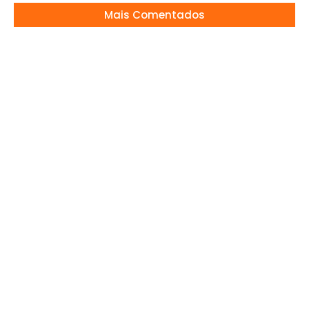
Mais Comentados
ACABOU! Jorge e Matheus anunciam último
show !
12/12/2025