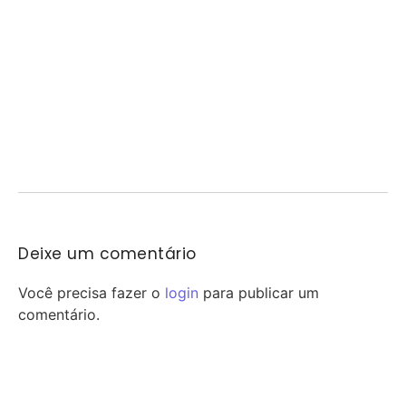
A eliminação do Corinthians nas oitavas de final da Copa do Brasil
aumentou a pressão sobre...
FeirArte celebra o Dia dos Pais em Mogi
Guaçu
07/08/2026
/
Mogi Guaçu recebe neste sábado uma edição especial da FeirArte
Itinerante em comemoração ao Dia dos...
Deixe um comentário
Você precisa fazer o
login
para publicar um
comentário.