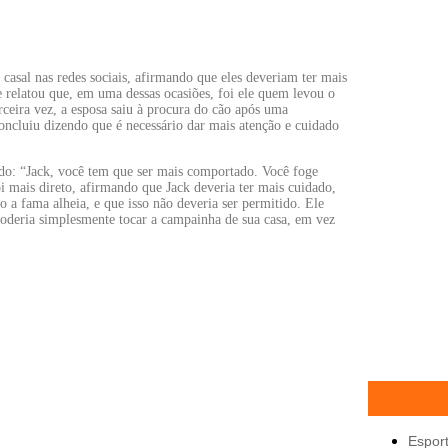
sal nas redes sociais, afirmando que eles deveriam ter mais
 relatou que, em uma dessas ocasiões, foi ele quem levou o
rceira vez, a esposa saiu à procura do cão após uma
cluiu dizendo que é necessário dar mais atenção e cuidado
ndo: “Jack, você tem que ser mais comportado. Você foge
i mais direto, afirmando que Jack deveria ter mais cuidado,
o a fama alheia, e que isso não deveria ser permitido. Ele
poderia simplesmente tocar a campainha de sua casa, em vez
Espor