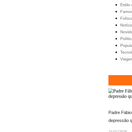
Estilo
Famo
Fofoc
Notíci
Novid
Políti
Popul
Tecno
Viage
Padre Fábio
depressão q
21/01/2025