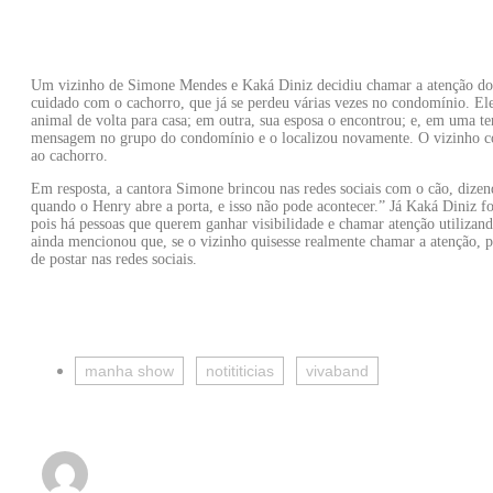
Um vizinho de Simone Mendes e Kaká Diniz decidiu chamar a atenção do ca
cuidado com o cachorro, que já se perdeu várias vezes no condomínio. Ele
animal de volta para casa; em outra, sua esposa o encontrou; e, em uma te
mensagem no grupo do condomínio e o localizou novamente. O vizinho con
ao cachorro.
Em resposta, a cantora Simone brincou nas redes sociais com o cão, dize
quando o Henry abre a porta, e isso não pode acontecer.” Já Kaká Diniz fo
pois há pessoas que querem ganhar visibilidade e chamar atenção utilizand
ainda mencionou que, se o vizinho quisesse realmente chamar a atenção, 
de postar nas redes sociais.
manha show
notititicias
vivaband