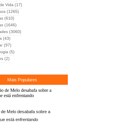
 de Vida
(17)
sos
(1265)
as
(610)
as
(1646)
ades
(3060)
ca
(43)
ar
(97)
logia
(5)
ns
(2)
Mais Populares
 de Melo desabafa sobre a
ue está enfrentando