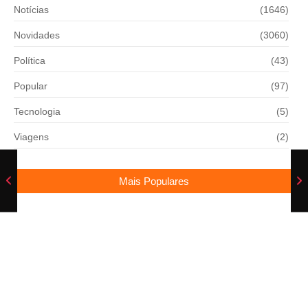
Notícias
(1646)
Novidades
(3060)
Política
(43)
Popular
(97)
Tecnologia
(5)
Viagens
(2)
Mais Populares
Humorista Bolachinha se machuca durante
gravação de programa na Record
17/06/2025