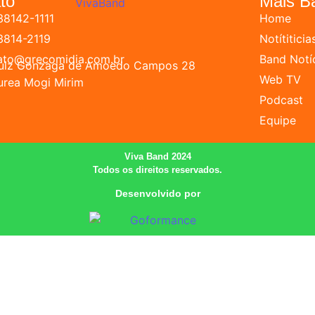
to
Mais B
38142-1111
Home
 3814-2119
Notítiticia
ato@grecomidia.com.br
Band Notí
Luiz Gonzaga de Amoedo Campos 28
Web TV
urea Mogi Mirim
Podcast
Equipe
Viva Band 2024
Todos os direitos reservados.
Desenvolvido por