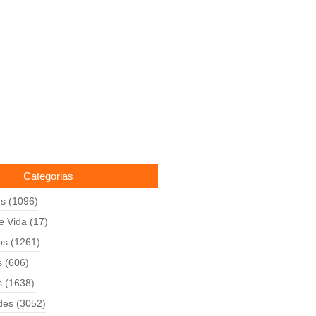
Categorias
es
(1096)
de Vida
(17)
os
(1261)
s
(606)
s
(1638)
des
(3052)