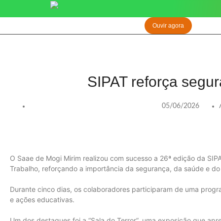
Ouvir agora
SIPAT reforça segu
05/06/2026
O Saae de Mogi Mirim realizou com sucesso a 26ª edição da SIP
Trabalho, reforçando a importância da segurança, da saúde e do
Durante cinco dias, os colaboradores participaram de uma progr
e ações educativas.
Um dos destaques foi a “Sala do Terror”, uma exposição que apre