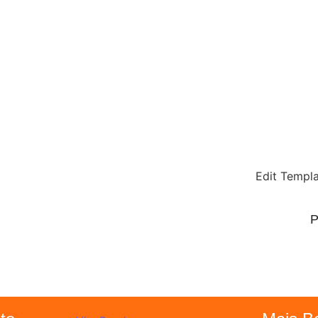
Edit Templ
P