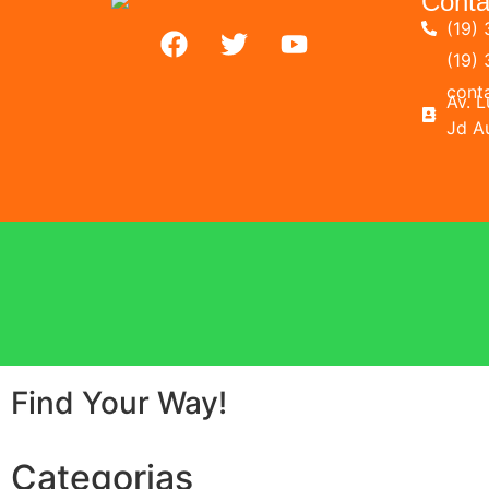
Conta
(19) 
(19)
cont
Av. 
Jd A
Find Your Way!
Categorias