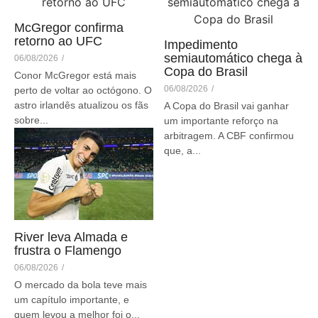
McGregor confirma
retorno ao UFC
Impedimento
semiautomático chega à
06/08/2026
/
Copa do Brasil
Conor McGregor está mais
06/08/2026
/
perto de voltar ao octógono. O
astro irlandês atualizou os fãs
A Copa do Brasil vai ganhar
sobre...
um importante reforço na
arbitragem. A CBF confirmou
que, a...
River leva Almada e
frustra o Flamengo
06/08/2026
/
O mercado da bola teve mais
um capítulo importante, e
quem levou a melhor foi o...