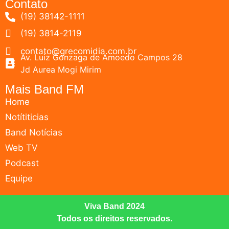
Contato
(19) 38142-1111
(19) 3814-2119
contato@grecomidia.com.br
Av. Luiz Gonzaga de Amoedo Campos 28
Jd Aurea Mogi Mirim
Mais Band FM
Home
Notítiticias
Band Notícias
Web TV
Podcast
Equipe
Viva Band 2024
Todos os direitos reservados.