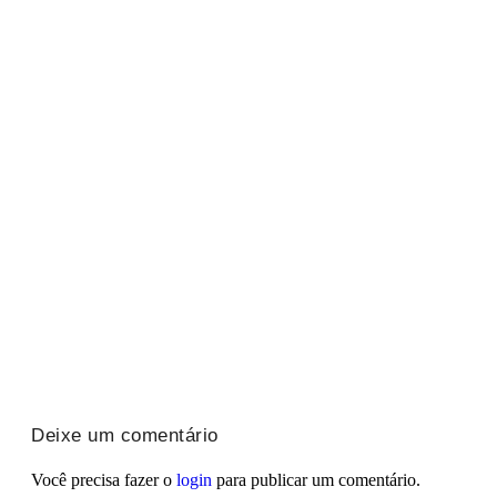
McGregor confirma retorno ao UFC
06/08/2026
/
Conor McGregor está mais perto de voltar ao octógono. O astro irl
Impedimento semiautomático chega à Copa do B
06/08/2026
/
A Copa do Brasil vai ganhar um importante reforço na arbitragem.
River leva Almada e frustra o Flamengo
06/08/2026
/
O mercado da bola teve mais um capítulo importante, e quem levou
Deixe um comentário
Você precisa fazer o
login
para publicar um comentário.