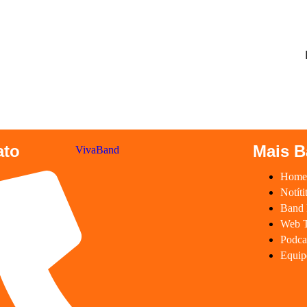
ato
Mais 
Hom
Notíti
Band 
Web 
Podca
Equip