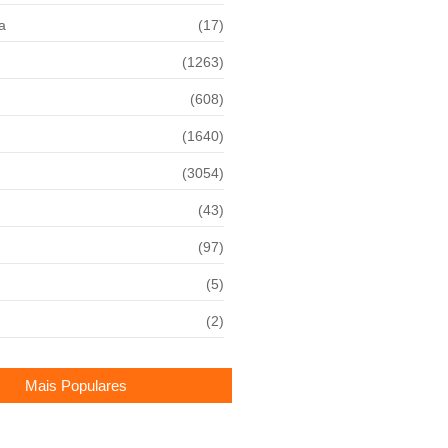
a
(17)
(1263)
(608)
(1640)
(3054)
(43)
(97)
(5)
(2)
Mais Populares