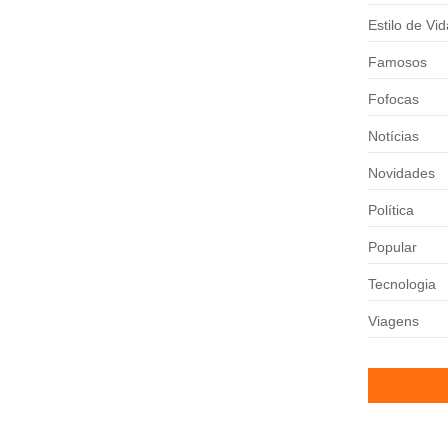
Estilo de Vid
Famosos
andês atualizou os fãs sobre...
Fofocas
Notícias
rasil
Novidades
 A CBF confirmou que, a...
Política
Popular
Tecnologia
 a melhor foi o...
Viagens