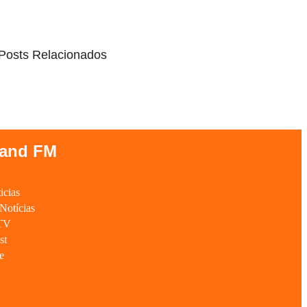
Posts Relacionados
Band FM
e
ticias
Notícias
TV
st
e