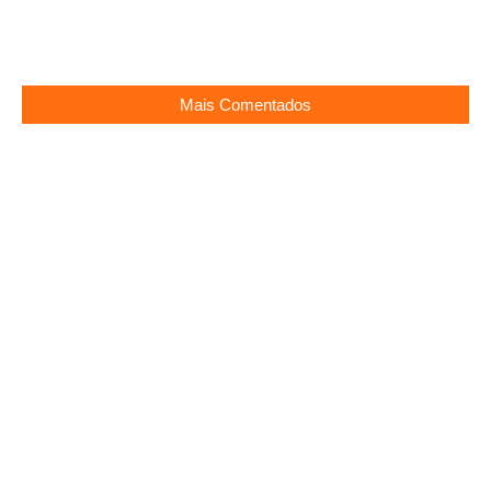
01/07/2024
Mais Comentados
Débora Seco muda nome no Instagram e fatura
R$1 milhão com ação de marketing
08/07/2025