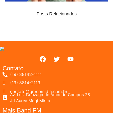
Posts Relacionados
Contato
(19) 38142-1111
(19) 3814-2119
contato@grecomidia.com.br
Av. Luiz Gonzaga de Amoedo Campos 28
Jd Aurea Mogi Mirim
Mais Band FM