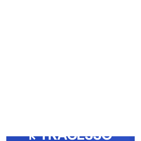
Eliana dorme separada do marido — e isso pode
salvar o casamento?
19/03/2026
Coreano dá em cima da Ana Castela e Zé Felipe
reage
15/01/2026
Shakira emociona e brilha em noite inesquecível
no Rio
04/05/2026