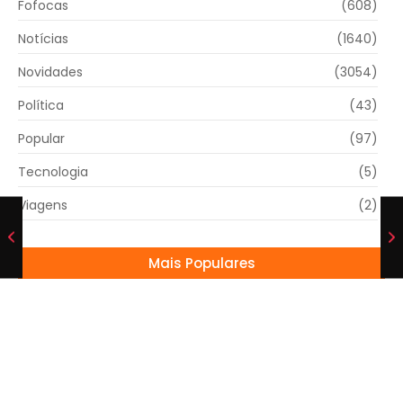
Fofocas
(608)
Notícias
(1640)
Novidades
(3054)
Política
(43)
Popular
(97)
Tecnologia
(5)
Viagens
(2)
Mais Populares
Entregadores por aplicativo anunciam greve
nacional para 31 de março e 1º de abril
27/03/2025