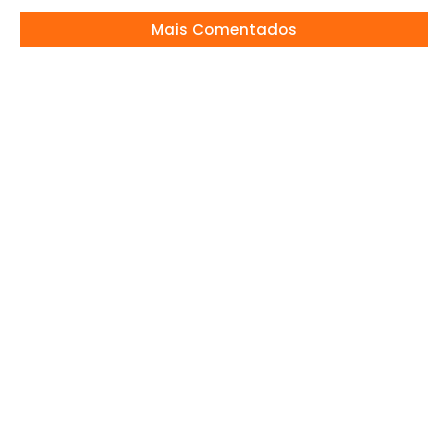
Mais Comentados
Dudu na Record: vem aí?
23/12/2025
Globo arma estratégia para salvar estreia
de Eliana
10/03/2026
Paola Oliveira responde e web ferve
18/03/2026
Jornalista da Globo Critica Tramas de Vale