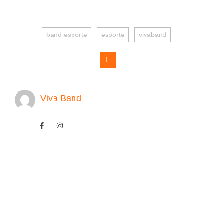
band esporte
esporte
vivaband
Viva Band
CRISE NA FIFA AUMENTA
10/08/2026
/