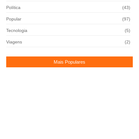
Política
(43)
Popular
(97)
Tecnologia
(5)
Viagens
(2)
Mais Populares
Andressa Suita sofre acidente doméstico
12/09/2024
IPTU 2026: Mogi Guaçu inicia entrega de carnes
22/01/2026