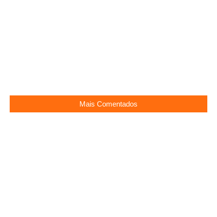
DINIZ E O TIMÃO NA ARENA
14/05/2026
Larissa Manoela quer bebê
01/05/2026
Mais Comentados
Clima estranho entre Vini Jr e Virginia?
06/05/2026
A MÃE AGORA É CONHECIDA COMO MÃE DO
PEDRO NOVAES!”