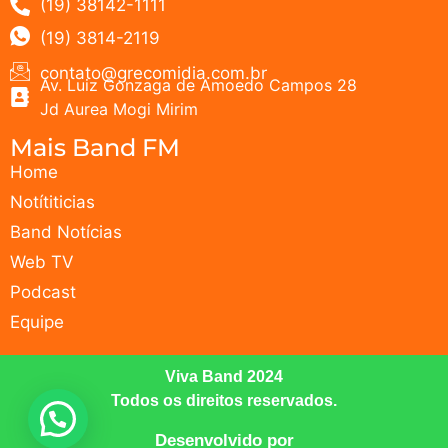
(19) 38142-1111
(19) 3814-2119
contato@grecomidia.com.br
Av. Luiz Gonzaga de Amoedo Campos 28
Jd Aurea Mogi Mirim
Mais Band FM
Home
Notítiticias
Band Notícias
Web TV
Podcast
Equipe
Viva Band 2024
Todos os direitos reservados.
Desenvolvido por