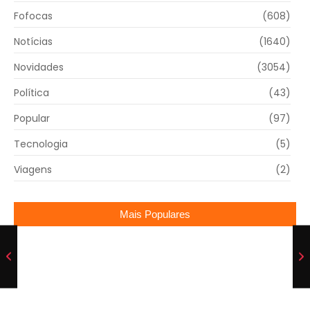
Fofocas
(608)
Notícias
(1640)
Novidades
(3054)
Política
(43)
Popular
(97)
Tecnologia
(5)
Viagens
(2)
Mais Populares
SBT anuncia nova grade com novidades nas
manhãs e retorno de clássicos
16/05/2025