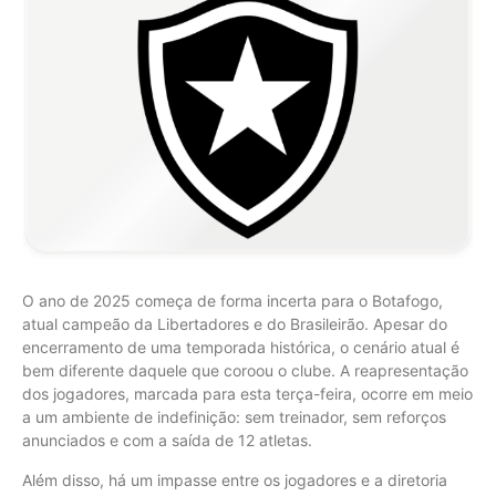
O ano de 2025 começa de forma incerta para o Botafogo,
atual campeão da Libertadores e do Brasileirão. Apesar do
encerramento de uma temporada histórica, o cenário atual é
bem diferente daquele que coroou o clube. A reapresentação
dos jogadores, marcada para esta terça-feira, ocorre em meio
a um ambiente de indefinição: sem treinador, sem reforços
anunciados e com a saída de 12 atletas.
Além disso, há um impasse entre os jogadores e a diretoria