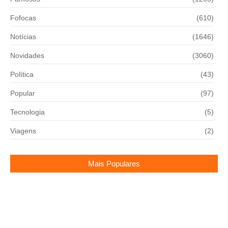
Fofocas
(610)
Notícias
(1646)
Novidades
(3060)
Política
(43)
Popular
(97)
Tecnologia
(5)
Viagens
(2)
Mais Populares
Guaçu Folia 2026 abre inscrições para blocos com
premiação de até R$ 5 mil!