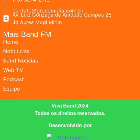
contato@grecomidia.com.br
Av. Luiz Gonzaga de Amoedo Campos 28
Jd Aurea Mogi Mirim
Mais Band FM
Home
Notítiticias
Band Notícias
Web TV
Podcast
Equipe
Viva Band 2024
Todos os direitos reservados.
Desenvolvido por