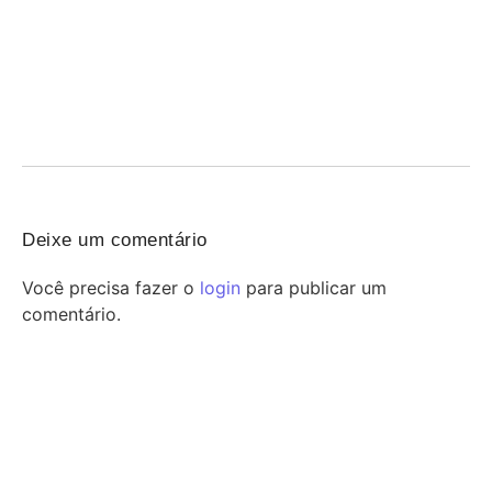
FeirArte celebra o Dia dos Pais em Mogi Guaçu
07/08/2026
/
Mogi Guaçu recebe neste sábado uma edição especial da
FeirArte Itinerante em comemoração ao Dia dos...
Deixe um comentário
Você precisa fazer o
login
para publicar um
comentário.