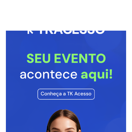
Débora Secco Revela Planos para Reduzir
Silicone e Protagonizar Filmes
29/07/2025