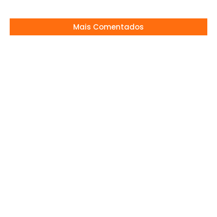
Mais Comentados
Renata Vasconcellos pode deixar o Jornal
Nacional?
14/07/2026
ZÉ NETO SURPREENDE COM REVELAÇÃO
25/05/2026