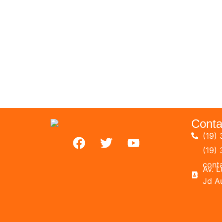
Conta
(19) 
(19)
cont
Av. 
Jd A