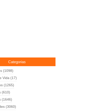
Categorias
es
(1098)
de Vida
(17)
os
(1265)
s
(610)
s
(1646)
des
(3060)