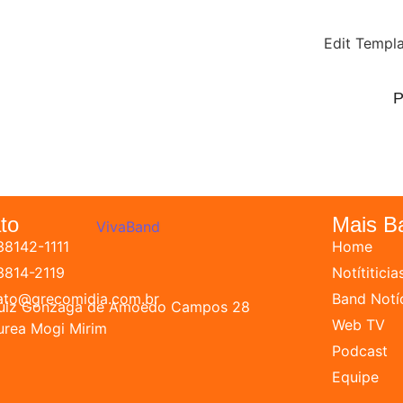
Edit Templ
P
to
Mais B
38142-1111
Home
 3814-2119
Notítiticia
ato@grecomidia.com.br
Band Notí
Luiz Gonzaga de Amoedo Campos 28
Web TV
urea Mogi Mirim
Podcast
Equipe