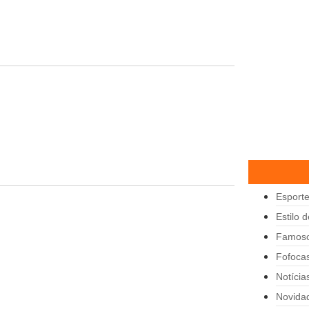
Esport
Estilo 
Famos
Fofoca
Notícia
Novida