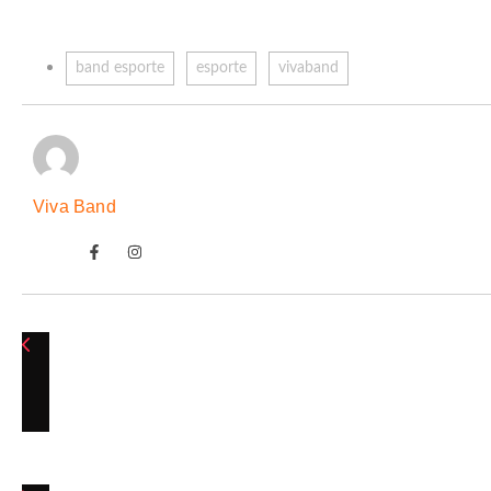
band esporte
esporte
vivaband
Viva Band