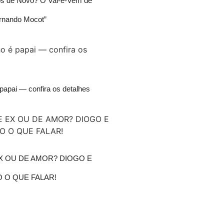
os de Novo? O Vai-e-Vem de
rnando Mocot”
papai — confira os detalhes
X OU DE AMOR? DIOGO E
 O QUE FALAR!