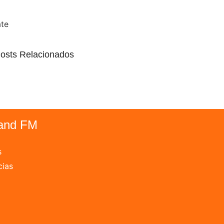
ate
osts Relacionados
and FM
s
cias