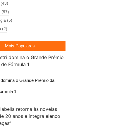
(43)
r
(97)
gia
(5)
s
(2)
Mais Populares
i domina o Grande Prêmio da
órmula 1