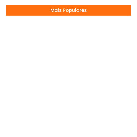
Mais Populares
Gusttavo Lima comemora aniversário em
iate bilionário
04/09/2024