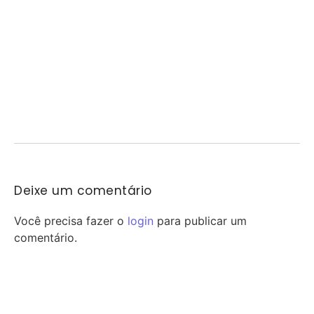
aumentou a pressão sobre...
FeirArte celebra o Dia dos Pais em Mogi
Guaçu
07/08/2026
/
Mogi Guaçu recebe neste sábado uma edição especial da FeirArte
Itinerante em comemoração ao Dia dos...
Deixe um comentário
Você precisa fazer o
login
para publicar um
comentário.