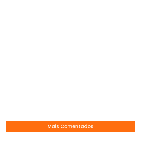
São Paulo e Botafogo se enfrentam hoje pelo
Brasileirão em duelo cercado de
desconfiança
16/04/2025
Mais Comentados