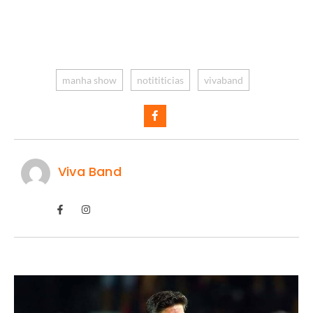
manha show
notititicias
vivaband
Viva Band