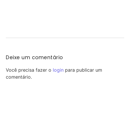
por vaga nas quartas da Copa do Brasil
05/08/2026
/
Maracanã pronto, clima de decisão e promessa de casa cheia.
Fluminense e Vasco voltam a se...
Deixe um comentário
Você precisa fazer o
login
para publicar um
comentário.