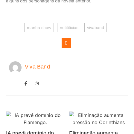
alguns dos personagens da novela anterior.
manha show
notititicias
vivaband
Viva Band
IA prevê domínio do
Eliminação aumenta