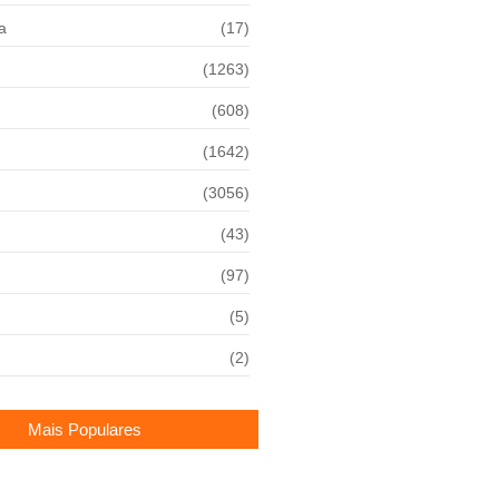
a
(17)
(1263)
(608)
(1642)
(3056)
(43)
(97)
(5)
(2)
Mais Populares