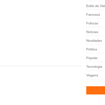
oro
Estilo de Vid
causa de uma brincadeira que...
Famosos
Fofocas
Notícias
calizando, no SBT, acabou se envolvendo...
Novidades
Política
andês atualizou os fãs sobre...
Popular
Tecnologia
Viagens