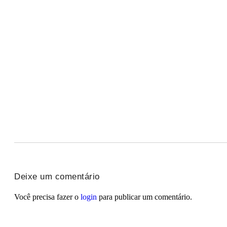
Maisa Silva revela o que não aceita em um nam
06/08/2026
/
Maisa Silva voltou a movimentar as redes sociais, desta vez por 
Carol Lekker retorna ao Fofocalizando
06/08/2026
/
A semana foi intensa para Carol Lekker. A apresentadora do Fofo
McGregor confirma retorno ao UFC
06/08/2026
/
Conor McGregor está mais perto de voltar ao octógono. O astro irl
Deixe um comentário
Você precisa fazer o
login
para publicar um comentário.