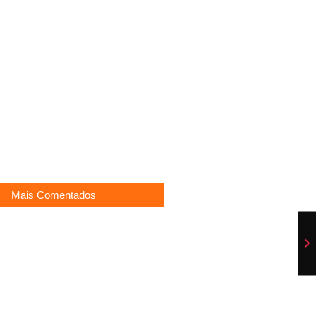
ada com 69%!
li é criticado após imitar Eliana
to 2026 em SP já liberado
deve derrubar temperaturas
Mais Comentados
ancela viagem pra Disney e decisão
ões