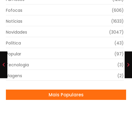
Fofocas
(606)
Notícias
(1633)
Novidades
(3047)
Política
(43)
Popular
(97)
Tecnologia
(3)
Viagens
(2)
Mais Populares
Ana Castela e Gustavo Mioto negam
reconciliação após rumores de volta