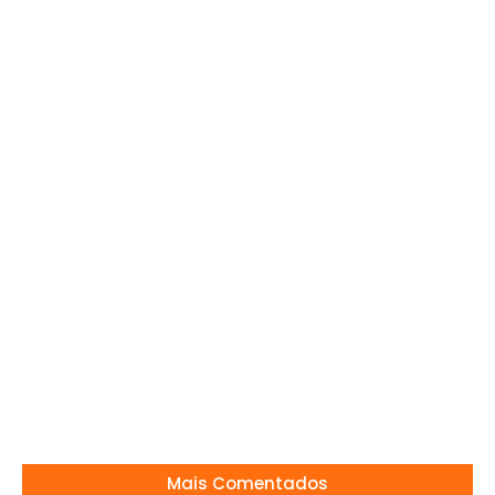
20/06/2025
Consórcio 08 de Abril abre 65 vagas na
região!
22/12/2025
Léo Pereira será titular em teste do Brasil
contra a França
25/03/2026
Arsenal sonha com Vini Jr.
27/07/2026
Mais Comentados