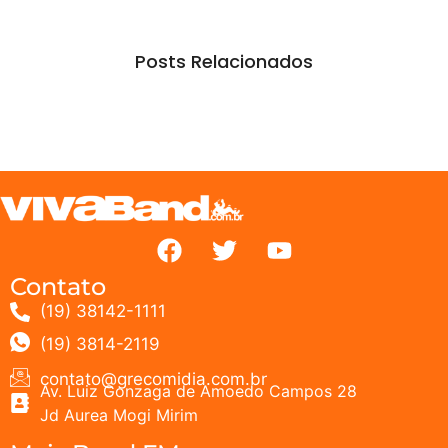
Posts Relacionados
Contato
(19) 38142-1111
(19) 3814-2119
contato@grecomidia.com.br
Av. Luiz Gonzaga de Amoedo Campos 28
Jd Aurea Mogi Mirim