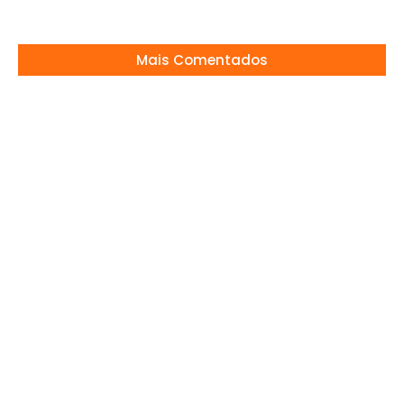
Mais Comentados
Vini Jr. derrota influenciador na Justiça e
derruba instagram
27/07/2026
MASTERCHEF CONFEITARIA: CAMPEÃO
COROADO!
12/11/2025
Público pede volta de Belo e Viviane Araújo
16/03/2026