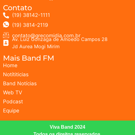
Contato
(19) 38142-1111
(19) 3814-2119
contato@grecomidia.com.br
Av. Luiz Gonzaga de Amoedo Campos 28
Jd Aurea Mogi Mirim
Mais Band FM
Home
Notítiticias
Band Notícias
Web TV
Podcast
Equipe
Viva Band 2024
Todos os direitos reservados.