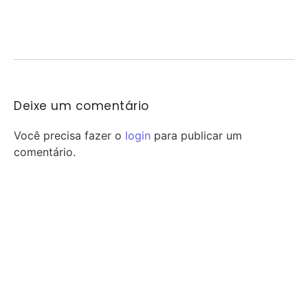
O Palmeiras entra em campo nesta quarta-feira para decidir a
vaga nas quartas de final da...
Deixe um comentário
Você precisa fazer o
login
para publicar um
comentário.