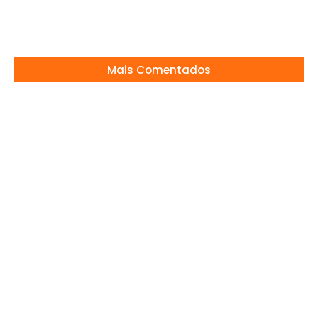
mudanças na F1 2026
30/06/2026
Mais Comentados
Gustavo Mioto explica por que evitou foto
com Ana Castela
16/06/2026
BOMBA! Dado Dolabella Não Pode Mais Ver a
Ex”
21/11/2025