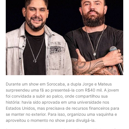
Durante um show em Sorocaba, a dupla Jorge e Mateus
surpreendeu uma fã ao presenteá-la com R$40 mil. A jovem
foi convidada a subir ao palco, onde compartilhou sua
história: havia sido aprovada em uma universidade nos
Estados Unidos, mas precisava de recursos financeiros para
se manter no exterior. Para isso, organizou uma vaquinha e
aproveitou o momento no show para divulgá-la.