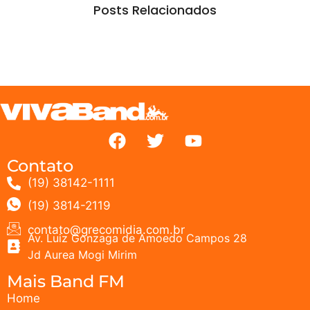
Posts Relacionados
Contato
(19) 38142-1111
(19) 3814-2119
contato@grecomidia.com.br
Av. Luiz Gonzaga de Amoedo Campos 28
Jd Aurea Mogi Mirim
Mais Band FM
Home