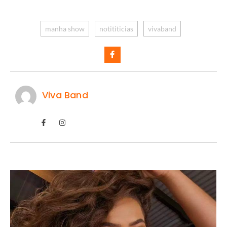
manha show
notititicias
vivaband
Viva Band