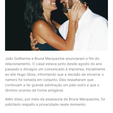
João Guilherme e Bruna Marquezine anunciaram o fim do
relacionamento. O casal estava junto desde agosto do ano
passado e divulgou um comunicado à imprensa, inicialmente
ao site Hugo Gloss, informando que a decisão de encerrar o
namoro foi tomada em conjunto. Eles ressaltaram que
continuam a ter grande admiração um pelo outro e que o
término ocorreu de forma amigável.
Além disso, por meio da assessoria de Bruna Marquezine, foi
solicitado respeito e privacidade neste momento.