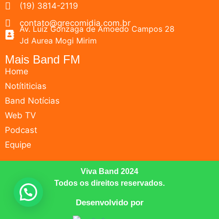
(19) 3814-2119
contato@grecomidia.com.br
Av. Luiz Gonzaga de Amoedo Campos 28
Jd Aurea Mogi Mirim
Mais Band FM
Home
Notítiticias
Band Notícias
Web TV
Podcast
Equipe
Viva Band 2024
Todos os direitos reservados.
Desenvolvido por