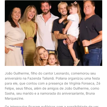
João Guilherme, filho do cantor Leonardo, comemorou seu
aniversário na Fazenda Talismã. Poliana organizou uma festa
para ele, que contou com a presença de Virgínia Fonseca, Zé
Felipe, seus filhos, além de amigos de João Guilherme, como
Sasha, seu marido e a namorada do aniversariante, Bruna
Marquezine.
Os internautas ficaram eufóricos com a possibilidade de ver