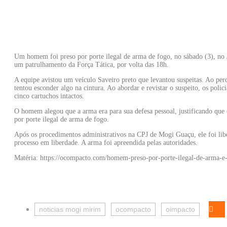
Um homem foi preso por porte ilegal de arma de fogo, no sábado (3), n
um patrulhamento da Força Tática, por volta das 18h.
A equipe avistou um veículo Saveiro preto que levantou suspeitas. Ao perc
tentou esconder algo na cintura. Ao abordar e revistar o suspeito, os pol
cinco cartuchos intactos.
O homem alegou que a arma era para sua defesa pessoal, justificando que 
por porte ilegal de arma de fogo.
Após os procedimentos administrativos na CPJ de Mogi Guaçu, ele foi li
processo em liberdade. A arma foi apreendida pelas autoridades.
Matéria: https://ocompacto.com/homem-preso-por-porte-ilegal-de-arma-e-
noticias mogi mirim
ocompacto
oimpacto