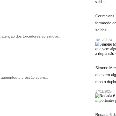
Corinthians 
formação do
saídas
a atenção dos torcedores ao simular...
10/12/2024
Simone Mend
que vem alg
l aumentou a pressão sobre...
mas a dupla
17/11/2025
Rodada 6 do 