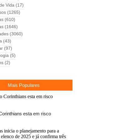
 de Vida
(17)
sos
(1265)
as
(610)
as
(1646)
ades
(3060)
ca
(43)
ar
(97)
logia
(5)
ns
(2)
Mais Populares
Corinthians esta em risco