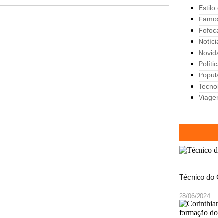
Estilo
Famo
Fofoc
Notíci
Novid
Políti
Popul
Tecno
Viage
Técnico do 
28/06/2024