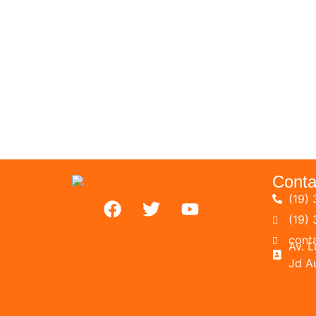
Conta
(19) 
(19)
cont
Av. 
Jd A