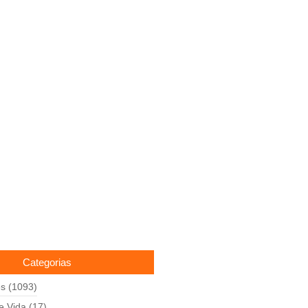
Categorias
es
(1093)
de Vida
(17)