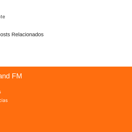
ate
osts Relacionados
and FM
s
cias