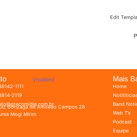
Edit Templ
P
to
Mais B
38142-1111
Home
 3814-2119
Notítiticia
ato@grecomidia.com.br
Band Notí
Luiz Gonzaga de Amoedo Campos 28
Web TV
urea Mogi Mirim
Podcast
Equipe