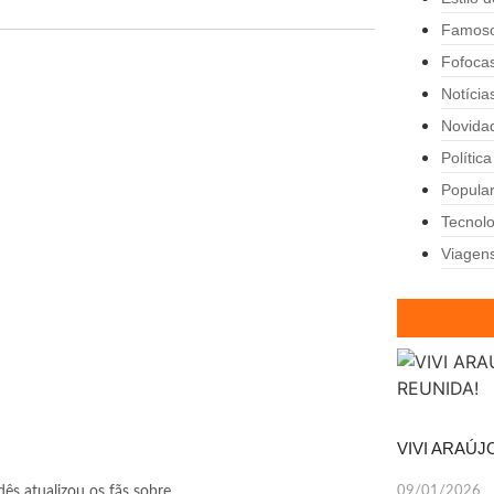
Famos
Fofoca
Notícia
Novida
Política
Popula
Tecnolo
Viagen
VIVI ARAÚJ
s atualizou os fãs sobre...
09/01/2026