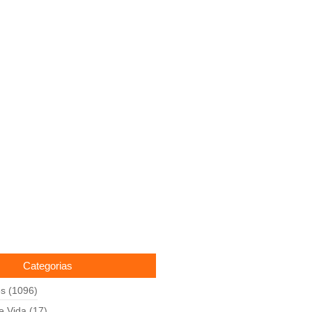
Categorias
es
(1096)
de Vida
(17)