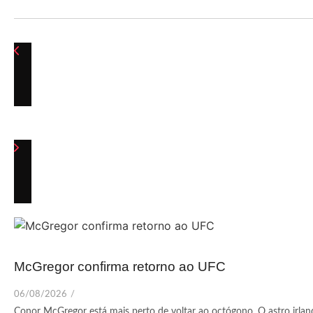
McGregor confirma retorno ao UFC
06/08/2026
/
Conor McGregor está mais perto de voltar ao octógono. O astro irlandê