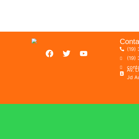
Conta
(19) 
(19)
cont
Av. 
Jd A