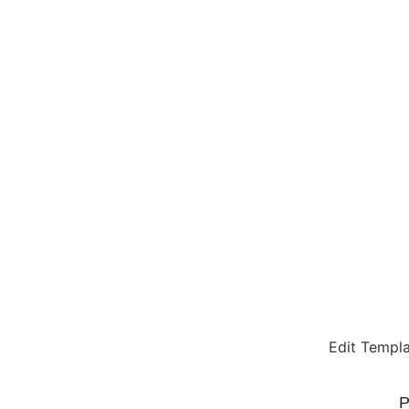
Edit Templ
P