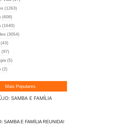
os
(1263)
s
(608)
s
(1640)
des
(3054)
(43)
r
(97)
gia
(5)
s
(2)
Mais Populares
O: SAMBA E FAMÍLIA REUNIDA!