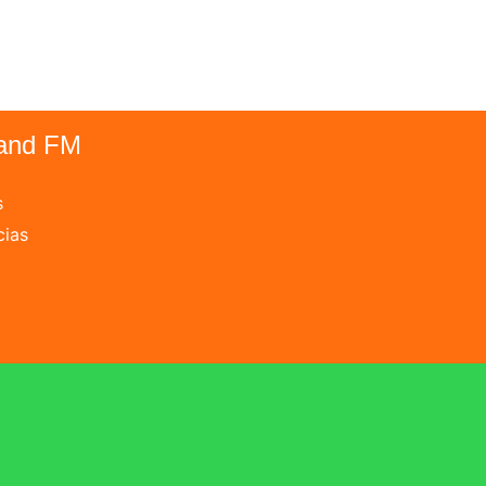
and FM
s
cias