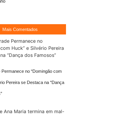
nho
Mais Comentados
de Permanece no “Domingão com
ério Pereira se Destaca na “Dança
”