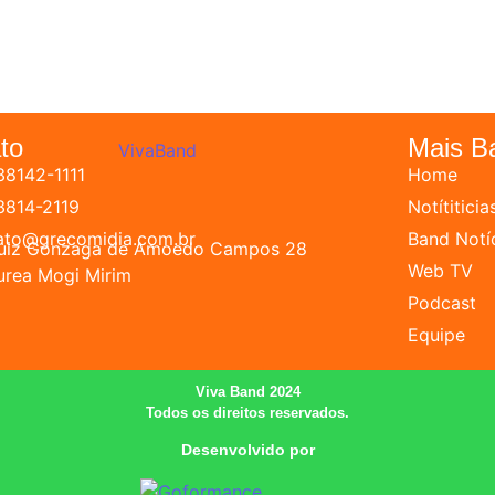
to
Mais B
38142-1111
Home
 3814-2119
Notítiticia
ato@grecomidia.com.br
Band Notí
Luiz Gonzaga de Amoedo Campos 28
Web TV
urea Mogi Mirim
Podcast
Equipe
Viva Band 2024
Todos os direitos reservados.
Desenvolvido por