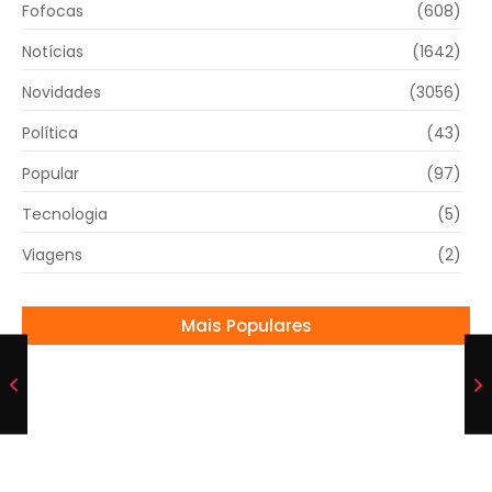
Fofocas
(608)
Notícias
(1642)
Novidades
(3056)
Política
(43)
Popular
(97)
Tecnologia
(5)
Viagens
(2)
Mais Populares
Ana Hickmann revela que seu ex-marido
ainda a incomoda
08/11/2024