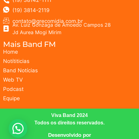
(19) 38142-1111
(19) 3814-2119
contato@grecomidia.com.br
Av. Luiz Gonzaga de Amoedo Campos 28
Jd Aurea Mogi Mirim
Mais Band FM
Home
Notítiticias
Band Notícias
Web TV
Podcast
Equipe
Viva Band 2024
Todos os direitos reservados.
Desenvolvido por