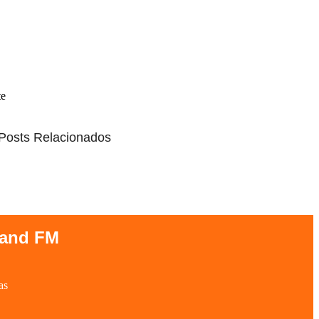
te
Posts Relacionados
Band FM
as