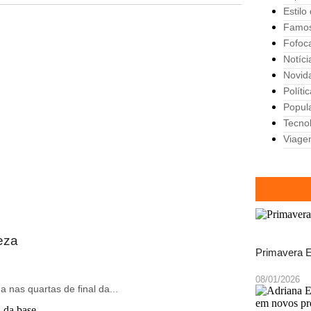
Estilo
Famo
Fofoc
Notíci
Novid
Políti
Popul
Tecno
Viage
eza
Primavera E
08/01/2026
 nas quartas de final da...