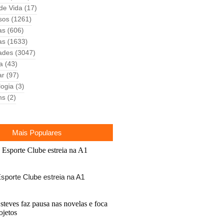
 de Vida
(17)
sos
(1261)
as
(606)
as
(1633)
ades
(3047)
ca
(43)
ar
(97)
logia
(3)
ns
(2)
Mais Populares
sporte Clube estreia na A1