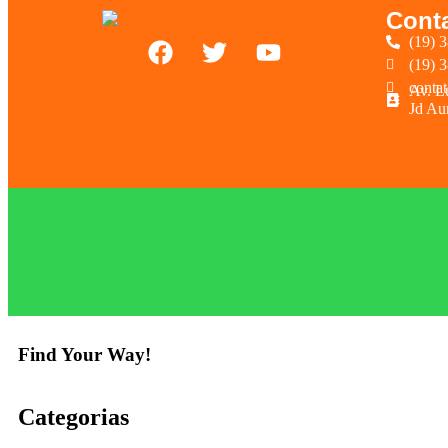
Cont
(19) 
(19) 
conta
Av. L
Jd Au
Find Your Way!
Categorias