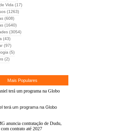
 de Vida
(17)
sos
(1263)
as
(608)
as
(1640)
ades
(3054)
ca
(43)
ar
(97)
logia
(5)
ns
(2)
Mais Populares
el terá um programa na Globo