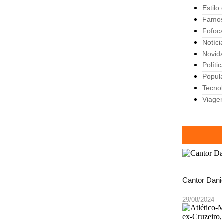
Estilo
Famo
Fofoc
Notíci
Novid
Políti
Popul
Tecno
Viage
Cantor Dani
29/08/2024