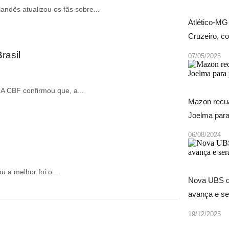
andês atualizou os fãs sobre...
Atlético-MG
Cruzeiro, c
rasil
07/05/2025
 A CBF confirmou que, a...
Mazon recua
Joelma para 
06/08/2024
 a melhor foi o...
Nova UBS d
avança e se
19/12/2025