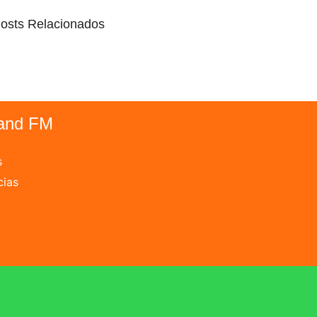
osts Relacionados
and FM
s
cias