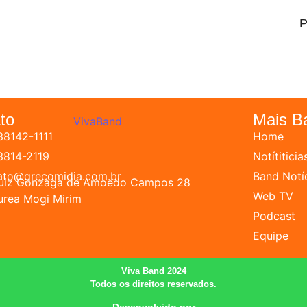
P
to
Mais B
38142-1111
Home
 3814-2119
Notítiticia
ato@grecomidia.com.br
Band Notí
Luiz Gonzaga de Amoedo Campos 28
Web TV
urea Mogi Mirim
Podcast
Equipe
Viva Band 2024
Todos os direitos reservados.