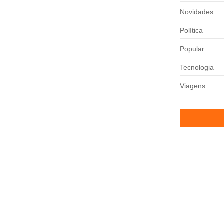
Novidades
Política
Popular
tenção dos torcedores ao simular...
Tecnologia
Viagens
mentou a pressão sobre...
nerante em comemoração ao Dia dos...
Ronaldo Fenô
comprar açõe
SAF
25/06/2025