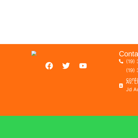
Conta
(19) 
(19)
cont
Av. 
Jd A