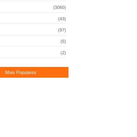
(3060)
(43)
(97)
(5)
(2)
Mais Populares
meno revela interesse em
s do Corinthians caso clube vire