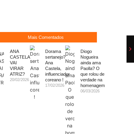
Mais Comentados
ANA
Dorama
Diogo
CASTELA
sertanejo?
Nogueira
VAI
Ana
ainda ama
VIRAR
Castela,
Paolla? O
ATRIZ?
influenciador
que rolou de
coreano !
verdade na
20/02/2026
homenagem
17/02/2026
06/03/2026