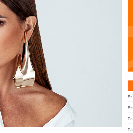
Es
Es
Fa
Fo