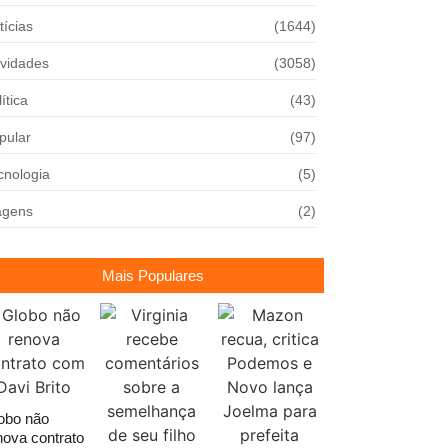
tícias
(1644)
vidades
(3058)
ítica
(43)
pular
(97)
cnologia
(5)
agens
(2)
Mais Populares
obo não
nova contrato