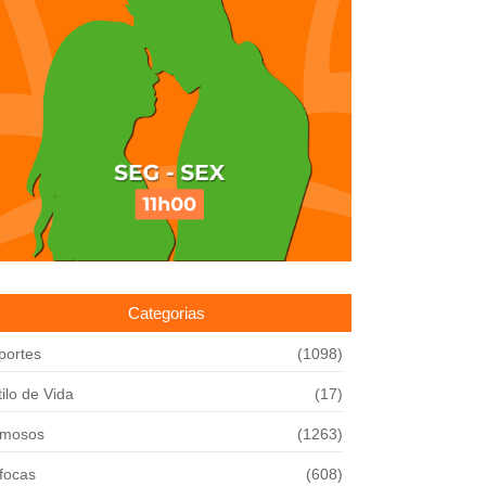
Categorias
portes
(1098)
tilo de Vida
(17)
mosos
(1263)
focas
(608)