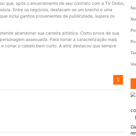
lou que, após o encerramento de seu contrato com a TV Globo,
No
 sócia. Entre os negócios, destacam-se um brechó e uma
 que inclui ganhos provenientes de publicidade, supera os
No
Pol
etende abandonar sua carreira artística. Como prova de sua
a personagem assexuada. Para tornar a caracterização mais
Po
s e cortar o cabelo bem curto. A atriz destacou que sempre
Te
Vi
Gl
re