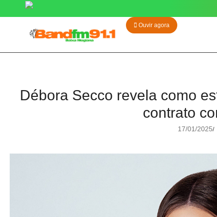
Ouvir agora
Débora Secco revela como est
contrato c
17/01/2025
/