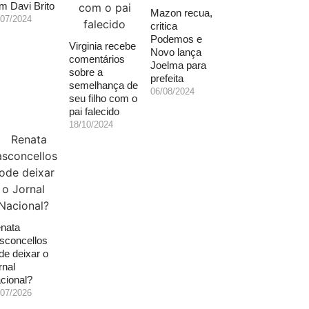
m Davi Brito
Mazon recua,
/07/2024
critica
Podemos e
Virginia recebe
Novo lança
comentários
Joelma para
sobre a
prefeita
semelhança de
06/08/2024
seu filho com o
pai falecido
18/10/2024
nata
sconcellos
de deixar o
rnal
cional?
/07/2026