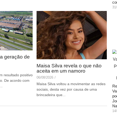
co
31
ia geração de
Maisa Silva revela o que não
aceita em um namoro
m resultado positivo
06/08/2026
/
ho. De acordo com
Maisa Silva voltou a movimentar as redes
..
Re
sociais, desta vez por causa de uma
Va
brincadeira que...
po
Jo
Na
14