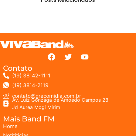
Contato
(19) 38142-1111
(19) 3814-2119
contato@grecomidia.com.br
Av. Luiz Gonzaga de Amoedo Campos 28
Jd Aurea Mogi Mirim
Mais Band FM
Home
Notítiticias