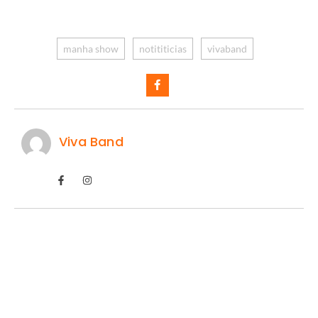
manha show
notititicias
vivaband
Viva Band
IA prevê domínio do Flamengo.
07/08/2026
/