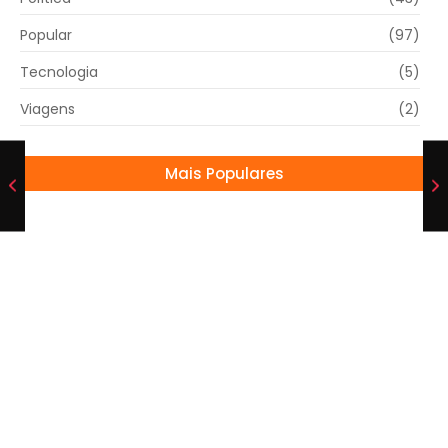
Popular
(97)
Tecnologia
(5)
Viagens
(2)
Mais Populares
João Fonseca vai às quartas em Roland
Garros
02/06/2026
Ana Castela compra um ônibus novo
19/09/2024