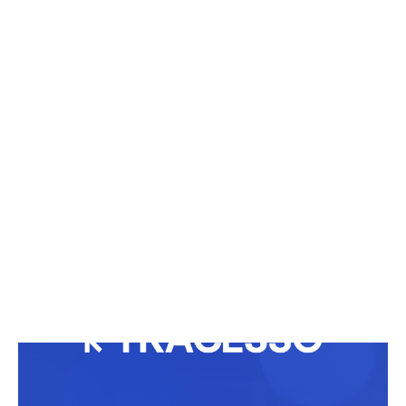
VIRGÍNIA CUMPRE PROMESSA INUSITADA PRA
EX-BBB
08/04/2026
Roberto Carlos grava especial em
Gramado!!
25/11/2025
Malu Mader volta para as novelas
20/06/2024