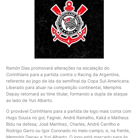
Ramón Dias promoverá alterações na escalação do
Corinthians para a partida contra o Racing da Argentina,
referente ao jogo de ida da semifinal da Copa Sul-Americana.
Liberado para atuar na competição continental, Memphis
Depay retornará ao time titular, formando a dupla de ataque
ao lado de Yuri Alberto.
O provável Corinthians para a partida de logo mais conta com
Hugo Souza no gol, Fagner, André Ramalho, Kaká e Matheus
Bidu na defesa; José Martinez, Charles, André Carrilho e
Rodrigo Garro ou Igor Coronado no meio-campo; e, na frente,
Memphis Depay e Yuri Alberto. O jogo está marcado para às