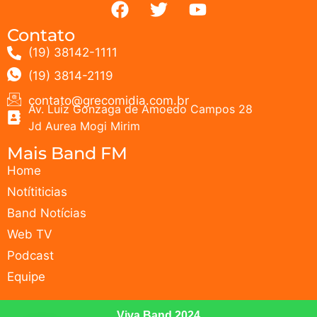
Contato
(19) 38142-1111
(19) 3814-2119
contato@grecomidia.com.br
Av. Luiz Gonzaga de Amoedo Campos 28
Jd Aurea Mogi Mirim
Mais Band FM
Home
Notítiticias
Band Notícias
Web TV
Podcast
Equipe
Viva Band 2024