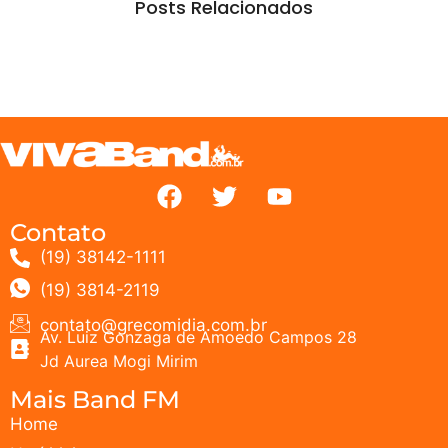
Posts Relacionados
Contato
(19) 38142-1111
(19) 3814-2119
contato@grecomidia.com.br
Av. Luiz Gonzaga de Amoedo Campos 28
Jd Aurea Mogi Mirim
Mais Band FM
Home