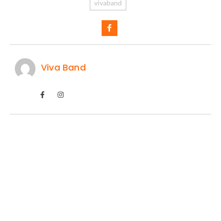
vivaband
Viva Band
IA prevê domínio do Flamengo.
07/08/2026
/
Uma projeção feita com o auxílio de inteligência artificial chamou
a atenção dos torcedores ao simular...