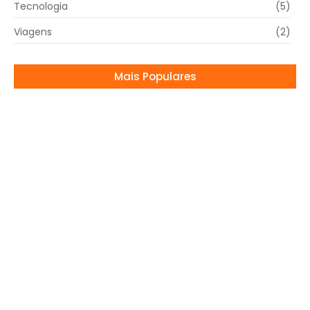
Tecnologia
(5)
Viagens
(2)
Mais Populares
Luísa Sonza entra na brincadeira com
Haaland e viraliza
02/07/2026
Corinthians e São Paulo já garantiram vaga
na próxima fase do Campeonato Paulista
20/02/2025