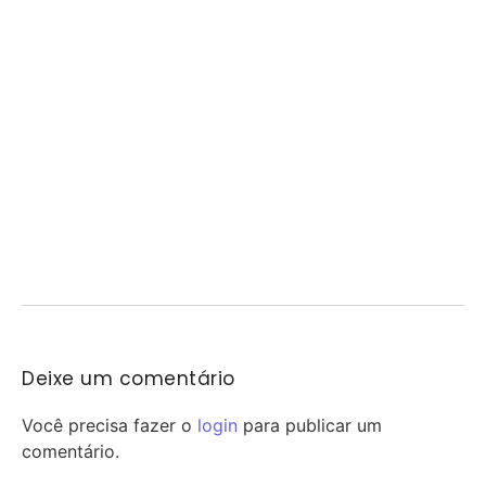
Eliminação aumenta pressão no Corinthians
07/08/2026
/
A eliminação do Corinthians nas oitavas de final da Copa do Brasil
aumentou a pressão sobre...
FeirArte celebra o Dia dos Pais em Mogi
Guaçu
07/08/2026
/
Mogi Guaçu recebe neste sábado uma edição especial da FeirArte
Itinerante em comemoração ao Dia dos...
Deixe um comentário
Você precisa fazer o
login
para publicar um
comentário.