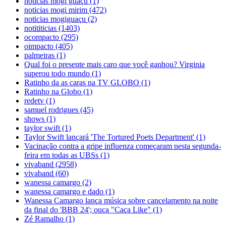
noticias mogi guaçu
(1)
noticias mogi mirim
(472)
noticias mogiguaçu
(2)
notititicias
(1403)
ocompacto
(295)
oimpacto
(405)
palmeiras
(1)
Qual foi o presente mais caro que você ganhou? Virginia
superou todo mundo
(1)
Ratinho da as caras na TV GLOBO
(1)
Ratinho na Globo
(1)
redetv
(1)
samuel rodrigues
(45)
shows
(1)
taylor swift
(1)
Taylor Swift lançará 'The Tortured Poets Department'
(1)
Vacinação contra a gripe influenza começaram nesta segunda-
feira em todas as UBSs
(1)
vivaband
(2958)
vivaband
(60)
wanessa camargo
(2)
wanessa camargo e dado
(1)
Wanessa Camargo lança música sobre cancelamento na noite
da final do 'BBB 24'; ouça "Caça Like"
(1)
Zé Ramalho
(1)