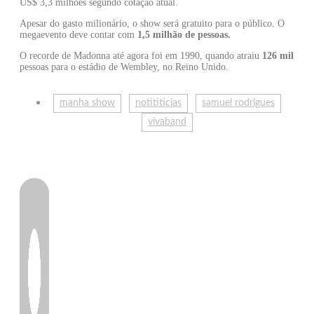
US$ 3,3 milhões segundo cotação atual.
Apesar do gasto milionário, o show será gratuito para o público. O
megaevento deve contar com
1,5 milhão de pessoas.
O recorde de Madonna até agora foi em 1990, quando atraiu
126 mil
pessoas para o estádio de Wembley, no Reino Unido.
manha show
notititicias
samuel rodrigues
vivaband