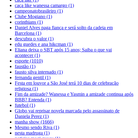
caça like wanessa camargo
(1)
campeonatobrasileiro
(1)
Clube Mogiano
(1)
corinthians
(1)
Daniel Alves paga fiança e será solto da cadeia em
Barcelona
(1)
descubra o valor
(1)
edu guedes e ana hikcman
(1)
Eliana deixa o SBT após 15 anos; Saiba o que vai
acontecer
(1)
esporte
(1010)
faustão
(1)
fausto silva internado
(1)
fernanda gentil
(1)
Festa em louvor a São José terá 10 dias de celebração
religiosa
(1)
Fim da amizade? Wanessa e Yasmin a amizade continua após
BBB? Entenda
(1)
futebol
(1)
Globo vai reprisar novela marcada pelo assassinato de
Daniela Perez
(1)
manha show
(1666)
Mesmo sendo Riva
(1)
nesta madruga
(1)