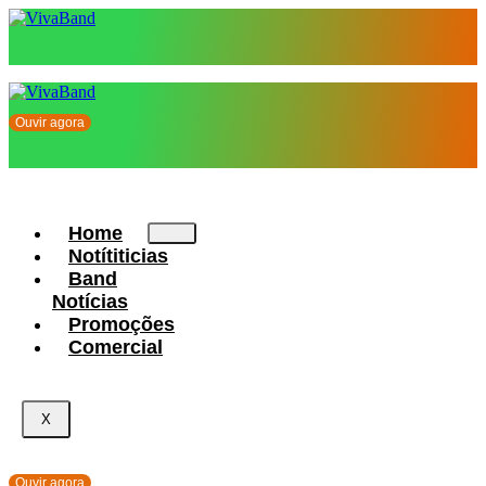
Ouvir agora
Home
Notítiticias
Band
Notícias
Promoções
Comercial
X
Ouvir agora