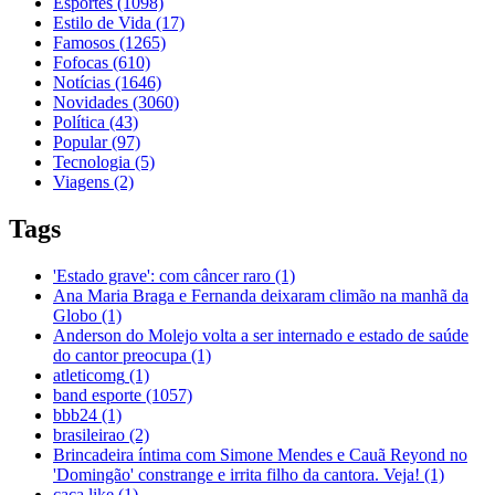
Esportes
(1098)
Estilo de Vida
(17)
Famosos
(1265)
Fofocas
(610)
Notícias
(1646)
Novidades
(3060)
Política
(43)
Popular
(97)
Tecnologia
(5)
Viagens
(2)
Tags
'Estado grave': com câncer raro
(1)
Ana Maria Braga e Fernanda deixaram climão na manhã da
Globo
(1)
Anderson do Molejo volta a ser internado e estado de saúde
do cantor preocupa
(1)
atleticomg
(1)
band esporte
(1057)
bbb24
(1)
brasileirao
(2)
Brincadeira íntima com Simone Mendes e Cauã Reyond no
'Domingão' constrange e irrita filho da cantora. Veja!
(1)
caça like
(1)