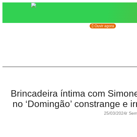
Ouvir agora
Brincadeira íntima com Simo
no ‘Domingão’ constrange e irri
25/03/2024
Sem 
/