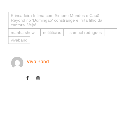
Brincadeira íntima com Simone Mendes e Cauã
Reyond no 'Domingão' constrange e irrita filho da
cantora. Veja!
manha show
notititicias
samuel rodrigues
vivaband
Viva Band
IA prevê domínio do Flamengo.
07/08/2026
/
Uma projeção feita com o auxílio de inteligência artificial chamou 