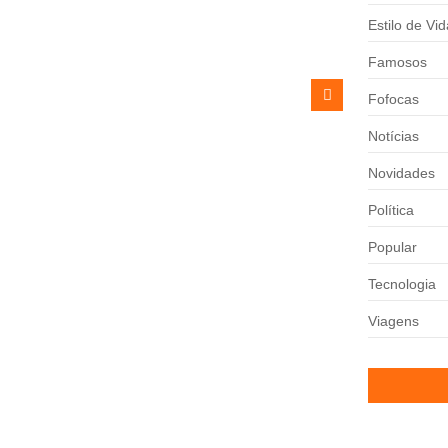
Estilo de Vid
Famosos
Fofocas
Notícias
Novidades
Política
Popular
Tecnologia
Viagens
a atenção dos torcedores ao simular...