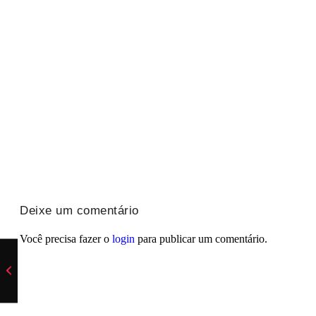
Eliminação aumenta pressão no Corinthians
07/08/2026
/
A eliminação do Corinthians nas oitavas de final da Copa do Brasi
FeirArte celebra o Dia dos Pais em Mogi Guaçu
07/08/2026
/
Mogi Guaçu recebe neste sábado uma edição especial da FeirArt
Deixe um comentário
Você precisa fazer o
login
para publicar um comentário.