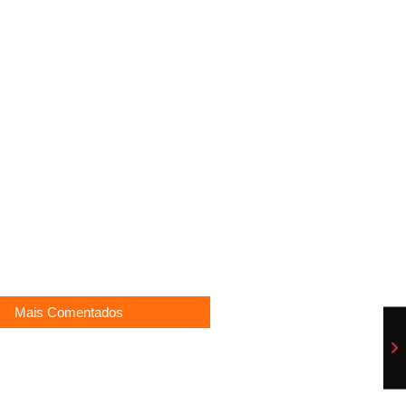
eja Investimento Significativo em
ara a Próxima Temporada
eclerc na Ferrari disputa interna
ança por Artur Jorge
pede guarda unilateral do filho com
donça e gera debate nas redes
Mais Comentados
rias” reúne gigantes do sertanejo