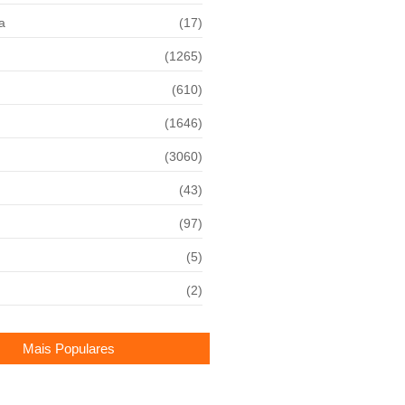
a
(17)
(1265)
(610)
(1646)
(3060)
(43)
(97)
(5)
(2)
Mais Populares