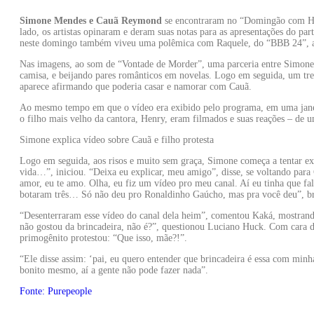
Simone Mendes e Cauã Reymond
se encontraram no “Domingão com H
lado, os artistas opinaram e deram suas notas para as apresentações do pa
neste domingo também viveu uma polêmica com Raquele, do “BBB 24”, a
Nas imagens, ao som de “Vontade de Morder”, uma parceria entre Simone,
camisa, e beijando pares românticos em novelas. Logo em seguida, um tre
aparece afirmando que poderia casar e namorar com Cauã.
Ao mesmo tempo em que o vídeo era exibido pelo programa, em uma jane
o filho mais velho da cantora, Henry, eram filmados e suas reações – de 
Simone explica vídeo sobre Cauã e filho protesta
Logo em seguida, aos risos e muito sem graça, Simone começa a tentar e
vida…”, iniciou. “Deixa eu explicar, meu amigo”, disse, se voltando para
amor, eu te amo. Olha, eu fiz um vídeo pro meu canal. Aí eu tinha que fa
botaram três… Só não deu pro Ronaldinho Gaúcho, mas pra você deu”, b
“Desenterraram esse vídeo do canal dela heim”, comentou Kaká, mostrand
não gostou da brincadeira, não é?”, questionou Luciano Huck. Com cara 
primogênito protestou: “Que isso, mãe?!”.
“Ele disse assim: ‘pai, eu quero entender que brincadeira é essa com min
bonito mesmo, aí a gente não pode fazer nada”.
Fonte: Purepeople