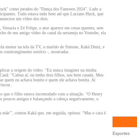
uck” como jurados do “Dança dos Famosos 2024”. Lado a
rticipantes. Tudo estava indo bem até que Luciano Huck, que
nunciou um vídeo dos dois.
 Simaria e Zé Felipe, o ator aparece em cenas quentes, sem
cho de um antigo vídeo do canal da sertaneja no Youtube, ela
la menor na tela da TV, o marido de Simone, Kaká Diniz, e
um constrangimento notório -, mostradas.
xplicar a origem do vídeo. “Eu nunca imaginei na minha
 Cauã. “Calma aí, eu tenho dois filhos, sou bem casada. Meu
lar quem eu achava bonito e quem ele achava bonita. Aí
rincou.
o que o filho estava incomodado com a situação. “O Henry
de poucos amigos e balançando a cabeça negativamente, o
ha mãe'”, contou Kaká que, em seguida, opinou: “Mas o cara é
Esportes