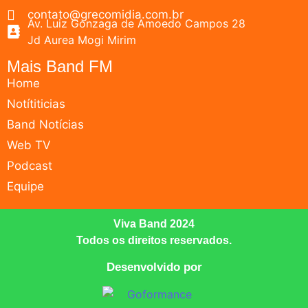
contato@grecomidia.com.br
Av. Luiz Gonzaga de Amoedo Campos 28
Jd Aurea Mogi Mirim
Mais Band FM
Home
Notítiticias
Band Notícias
Web TV
Podcast
Equipe
Viva Band 2024
Todos os direitos reservados.
Desenvolvido por