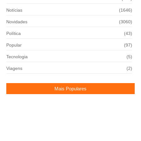
Notícias
(1646)
Novidades
(3060)
Política
(43)
Popular
(97)
Tecnologia
(5)
Viagens
(2)
Mais Populares
Camila Moura vai para o reality A Fazenda
06/09/2024