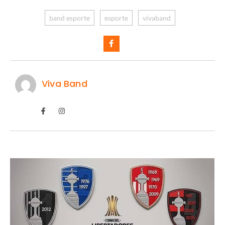
band esporte
esporte
vivaband
Viva Band