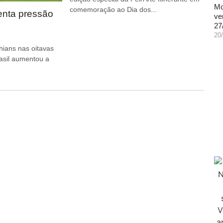
Mo
comemoração ao Dia dos...
enta pressão
ve
27
20
hians nas oitavas
rasil aumentou a