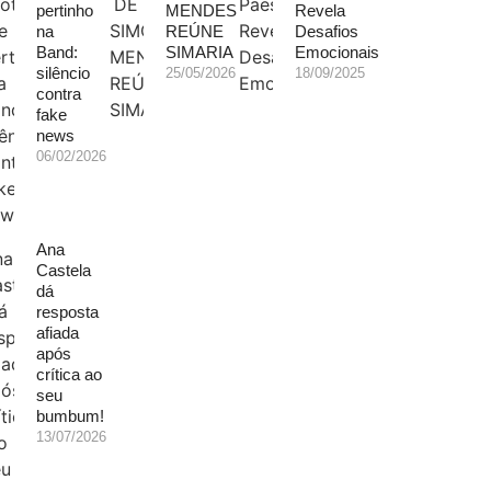
pertinho
MENDES
Revela
na
REÚNE
Desafios
Band:
SIMARIA
Emocionais
silêncio
25/05/2026
18/09/2025
contra
fake
news
06/02/2026
Ana
Castela
dá
resposta
afiada
após
crítica ao
seu
bumbum!
13/07/2026