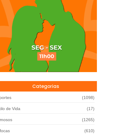
Categorias
portes
(1098)
tilo de Vida
(17)
mosos
(1265)
focas
(610)