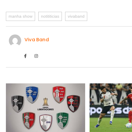
manha show
notititicias
vivaband
Viva Band