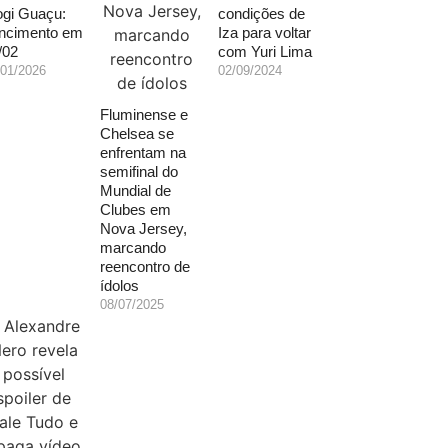
gi Guaçu:
condições de
ncimento em
Iza para voltar
/02
com Yuri Lima
/01/2026
02/09/2024
Fluminense e
Chelsea se
enfrentam na
semifinal do
Mundial de
Clubes em
Nova Jersey,
marcando
reencontro de
ídolos
08/07/2025