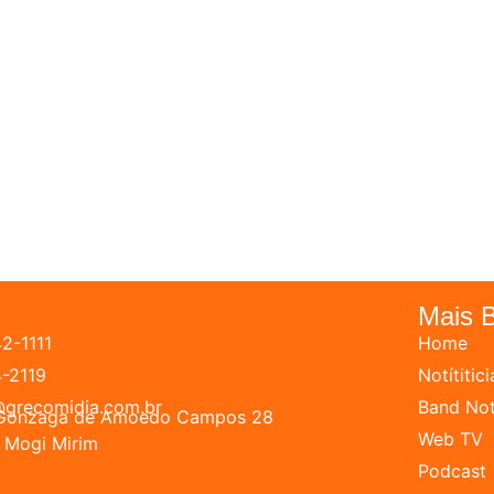
Mais 
42-1111
Home
4-2119
Notítitici
grecomidia.com.br
Band Not
z Gonzaga de Amoedo Campos 28
Web TV
 Mogi Mirim
Podcast