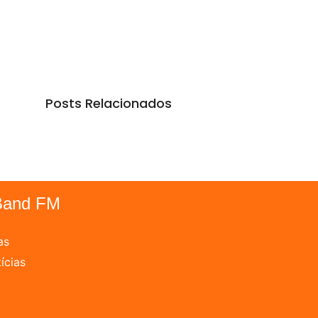
Posts Relacionados
Band FM
as
ícias