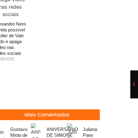
exandre Nero
vela possível
oiler de Vale
do e apaga
deo nas
des sociais
/06/2025
Mais Comentados
Gustavo
ANIVERSÁRIO
Juliana
Mioto de
DE SIMONE
Paes