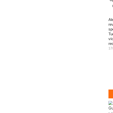
Al
re
sp
Tu
ví
re
17