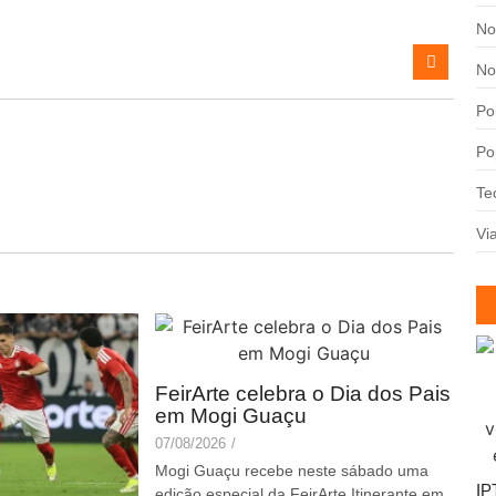
No
No
Pol
Po
Te
Vi
FeirArte celebra o Dia dos Pais
em Mogi Guaçu
07/08/2026
/
Mogi Guaçu recebe neste sábado uma
IP
edição especial da FeirArte Itinerante em