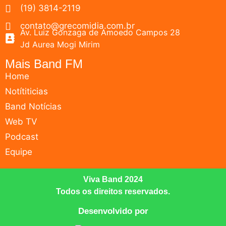
(19) 3814-2119
contato@grecomidia.com.br
Av. Luiz Gonzaga de Amoedo Campos 28
Jd Aurea Mogi Mirim
Mais Band FM
Home
Notítiticias
Band Notícias
Web TV
Podcast
Equipe
Viva Band 2024
Todos os direitos reservados.
Desenvolvido por