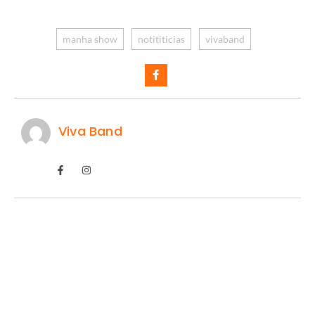
manha show
notititicias
vivaband
Viva Band
FeirArte celebra o Dia dos Pais em Mogi
Guaçu
07/08/2026
/