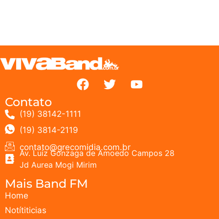
Contato
(19) 38142-1111
(19) 3814-2119
contato@grecomidia.com.br
Av. Luiz Gonzaga de Amoedo Campos 28
Jd Aurea Mogi Mirim
Mais Band FM
Home
Notítiticias