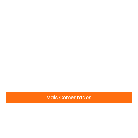
11/04/2024
Mogi Guaçu 149 anos: festa, cultura e
emoção para toda a família
07/04/2026
Remake de Vale Tudo — Opine já!
02/10/2025
Mais Comentados
CARIÚCHA SAI DO SBT E ASSUME O SUPERPOP!”
27/01/2026