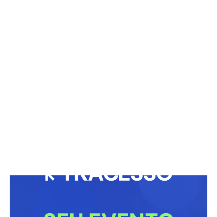
Faro volta à Globo e surpreende bastidores
25/03/2026
Coração partido? Shakira fala sobre
monogamia
26/04/2024
Paula Fernandes recebe duras críticas após
ensaio de seu novo álbum
19/06/2024