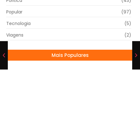
Política
(43)
Popular
(97)
Tecnologia
(5)
Viagens
(2)
Mais Populares
Mais de 19 mil imóveis ainda não pagaram o
IPTU 2026 em Mogi Guaçu
20/07/2026
São Paulo desencanta no fim, vence o
Cobresal e alivia pressão