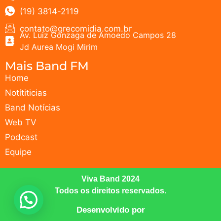
(19) 3814-2119
contato@grecomidia.com.br
Av. Luiz Gonzaga de Amoedo Campos 28
Jd Aurea Mogi Mirim
Mais Band FM
Home
Notítiticias
Band Notícias
Web TV
Podcast
Equipe
Viva Band 2024
Todos os direitos reservados.
Desenvolvido por