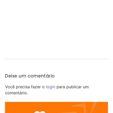
A eliminação do Corinthians nas oitavas de final da Copa do Brasil
aumentou a pressão sobre...
FeirArte celebra o Dia dos Pais em Mogi
Guaçu
07/08/2026
/
Mogi Guaçu recebe neste sábado uma edição especial da FeirArte
Itinerante em comemoração ao Dia dos...
Deixe um comentário
Você precisa fazer o
login
para publicar um
comentário.