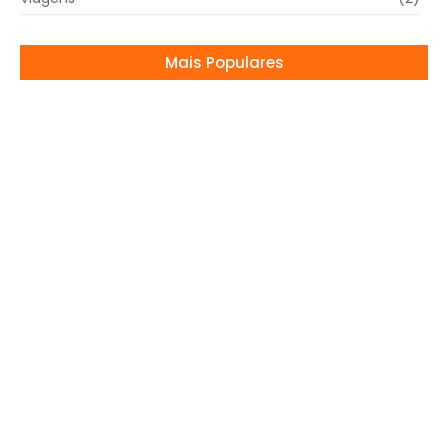
Mais Populares
Alexandre Frota se pronuncia sobre o
nascimento de seu neto, mesmo estando
brigado com o filho
03/07/2024
Raiane “perdoa”, mas entrega climão com
Graciane no Baile da Vogue
10/02/2026