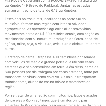
Vila Nova e Cavenaghi com a Rodovia SP-340, na altura do
quilômetro 149 (trevo do ParkLog). Juntas, as estradas
somam um trecho de total de 6,18 quilômetros.
Esses dois bairros rurais, localizados na parte Sul do
município, formam uma região com intensa atividade
agropecuária. As operações agrícolas ali desenvolvidas
movimentam cerca de R$ 300 milhões anuais, com negócios
relacionados com suinocultura, produção de flores, cana-de-
açúcar, milho, soja, silvicultura, avicultura e citricultura, dentre
outros.
O tráfego de carga ultrapassa 400 caminhões por semana,
com veículos de médio e grande porte que utilizam essas
estradas que são construídas em terra. Além disso, cerca de
800 pessoas por dia trafegam por essas estradas, tanto por
transporte individual como coletivo. Os ônibus transportam
trabalhadores, alunos do ensino básico e moradores da
região.
Por se tratar de uma região com muitos rios, lagos e açudes,
dentre eles o Rio Pirapitingui, que é um dos principais
afluentes do Rio Piracicaba, o escoamento de águas de chuva