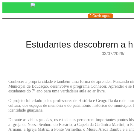
Ouvir agora
Estudantes descobrem a h
03/07/2026
/
Conhecer a própria cidade é também uma forma de aprender. Pensando nis
Municipal de Educação, desenvolve o programa Conhecer, Aprender e se 
estudantes do 7º ano para uma verdadeira aula ao ar livre.
O projeto foi criado pelos professores de História e Geografia da rede mu
cultura, dos espaços de memória e do patrimônio histórico do município, 
identidade guaçuana.
Durante as visitas guiadas, os estudantes percorrem importantes pontos hi
a Igreja de Nossa Senhora do Rosário, a Capela da Cerâmica Martini, o Pa
Armani, a Igreja Matriz, a Ponte Vermelha, o Museu Areca Bambu e a anti