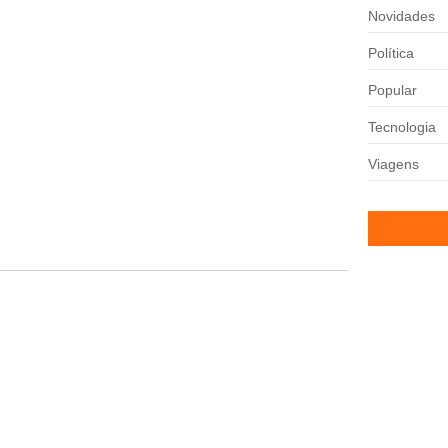
Novidades
 nas quartas de final da...
Política
onal de promessa da base
Popular
Tecnologia
egorias de base. O clube oficializou...
Viagens
 vaga nas quartas da Copa do Brasil
minense e Vasco voltam a se...
Bruna Bianc
filhas de N
30/07/2026
Acimm espe
comércio nes