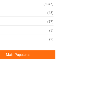
(3047)
(43)
(97)
(3)
(2)
Mais Populares
ardi reúne família em festa das
eymar
ra aumento nas vendas do
te final de ano