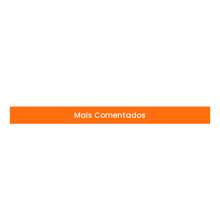
09/09/2024
Ana Hickmann conta como foi pedida em
casamento
05/07/2024
Mais Comentados
Rodrigo Carvalho arrasa no Fantástico
29/12/2025
Bruno Guimarães vira alvo da web após
pênalti perdido