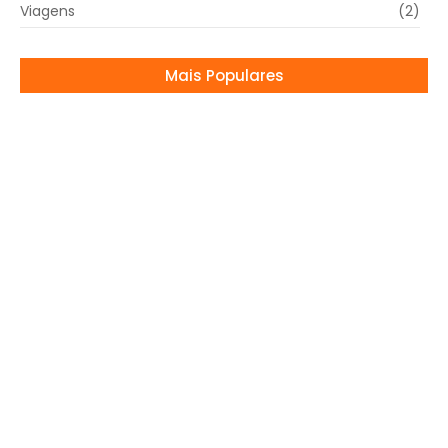
Viagens
(2)
Mais Populares
A VOLTA DA RAINHA: CAMILA PITANGA ROUBA A
CENA!
05/11/2025
CANTA GUAÇU CHEGA COM MÚSICA E
SOLIDARIEDADE!
27/03/2026
Vizinho critica Simone Mendes e ela
responde